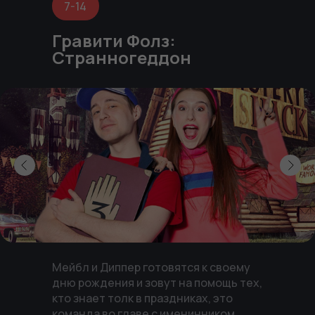
7-14
Дни Рождения
Гравити Фолз:
Странногеддон
Цены парка
Онлайн-оплата
О парке
Правила посещения
Контакты
ГЕРОИ ПАРК (0+) - развлекательный парк для
Мейбл и Диппер готовятся к своему
любителей активного отдыха, игровых
дню рождения и зовут на помощь тех,
автоматов и супергероев!
кто знает толк в праздниках, это
команда во главе с именинником.