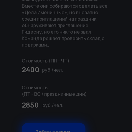
Вместе они собираются сделать все
Ежедневно
«Дела Именинные», но внезапно
среди приглашений на праздник
с 10:00 до 22:00
обнаруживают приглашение
Гидеону, но его никто не звал.
Екатеринбург ТРЦ «Гринвич» ул. 8 Марта, 46, 3
Команда решает проверить склад с
уровень
подарками..
Стоимость (ПН - ЧТ)
2400
руб./чел.
+7 (343) 344 12 30
marketing.fantazy@gmail.com
Стоимость
(ПТ - ВС / праздничные дни)
2850
руб./чел.