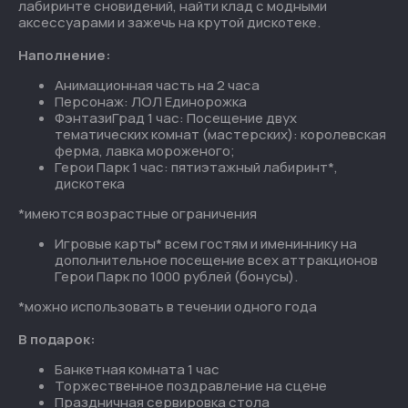
лабиринте сновидений, найти клад с модными
аксессуарами и зажечь на крутой дискотеке.
Ежедневно
Наполнение:
с 10:00 до 22:00
Анимационная часть на 2 часа
Персонаж: ЛОЛ Единорожка
Екатеринбург ТРЦ «Гринвич» ул. 8 Марта, 46, 3
ФэнтазиГрад 1 час: Посещение двух
уровень
тематических комнат (мастерских): королевская
ферма, лавка мороженого;
Герои Парк 1 час: пятиэтажный лабиринт*,
дискотека
*имеются возрастные ограничения
+7 (343) 344 12 30
Игровые карты* всем гостям и имениннику на
дополнительное посещение всех аттракционов
marketing.fantazy@gmail.com
Герои Парк по 1000 рублей (бонусы).
*можно использовать в течении одного года
В подарок:
Банкетная комната 1 час
Торжественное поздравление на сцене
Праздничная сервировка стола