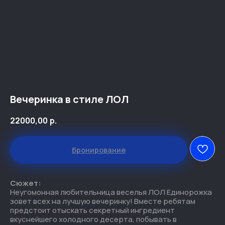
Дни Рождения
Цены парка
Онлайн-оплата
О парке
Вечеринка в стиле ЛОЛ
Правила посещения
22000,00
р.
Контакты
Бронирование
Сюжет:
ГЕРОИ ПАРК (0+) - развлекательный парк для
Неугомонная любительница веселья ЛОЛ Единорожка
любителей активного отдыха, игровых
зовет всех на лучшую вечеринку! Вместе ребятам
автоматов и супергероев!
предстоит отыскать секретный ингредиент
вкуснейшего холодного десерта, побывать в