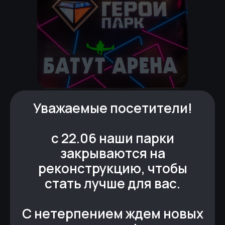
Уважаемые посетители!
+7 (343) 344 12 30
с 22.06 наши парки
закрываются на
+7 (912) 048 88 54
реконструкцию, чтобы
администратор
стать лучше для вас.
+7 (912) 670 06 94
С нетерпением ждем новых
по заказу любого праздника