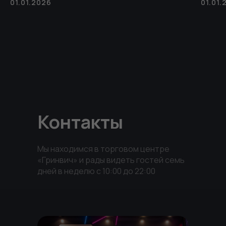
01.01.2026
01.01.
Ежедневно
с 10:00 до 22:00
Екатеринбург ТРЦ «Гринвич» ул. 8 Марта, 46, 3
уровень
Контакты
+7 (343) 344 12 30
marketing.fantazy@gmail.com
Мы находимся в торговом центре
«Гринвич» и рады видеть гостей семь
дней в неделю с 10:00 до 22:00