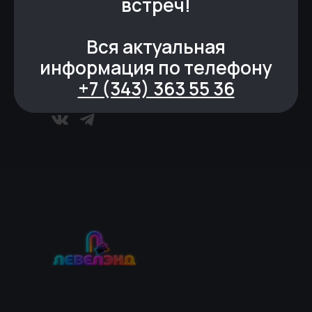
встреч!
Вся актуальная
activity.park@parks-ekb.ru
информация по телефону
Екатеринбург, ул. 8 Марта, 46
уровень 3
+7 (343) 363 55 36